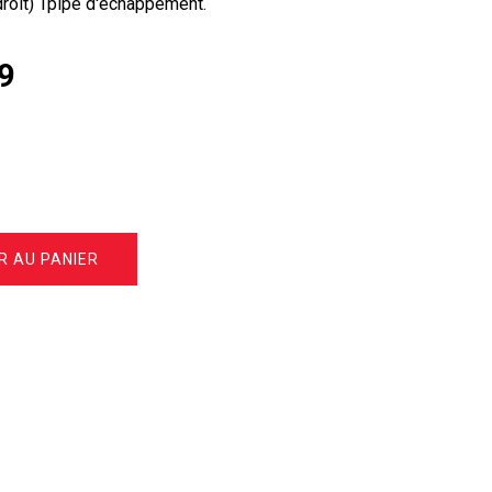
droit) Tpipe d'échappement.
9
R AU PANIER