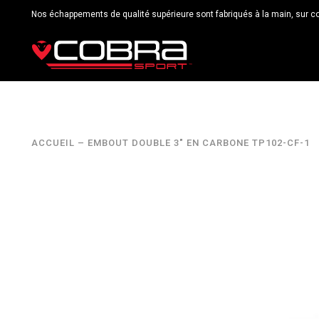
Nos échappements de qualité supérieure sont fabriqués à la main, sur c
ACCUEIL
–
EMBOUT DOUBLE 3" EN CARBONE TP102-CF-1