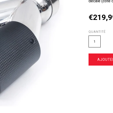
décalé (côté 
€219,9
QUANTITÉ
AJOUTE