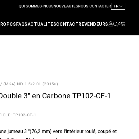
QUI SOMMES-NOUS
NOUVEAUTÉS
NOUS CONTACTER
FR
PROPOS
FAQS
ACTUALITÉS
CONTACT
REVENDEURS
0
 (MK4) ND 1.5/2.0L (2015>)
ouble 3" en Carbone TP102-CF-1
TICLE:
TP102-CF-1
ne jumeau 3 "(76,2 mm) vers l'intérieur roulé, coupé et