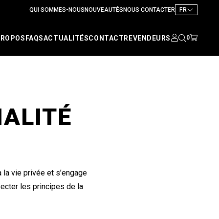
QUI SOMMES-NOUS
NOUVEAUTÉS
NOUS CONTACTER
FR
PROPOS
FAQS
ACTUALITÉS
CONTACT
REVENDEURS
0
IALITÉ
la vie privée et s’engage
pecter les principes de la