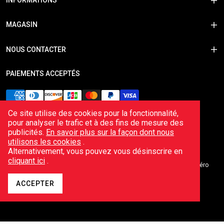
INFORMATIONS
MAGASIN
NOUS CONTACTER
PAIEMENTS ACCEPTÉS
Ce site utilise des cookies pour la fonctionnalité,
pour analyser le trafic et à des fins de mesure des
publicités.
En savoir plus sur la façon dont nous
utilisons les cookies
.
Alternativement, vous pouvez vous désinscrire en
cliquant ici
.
© 2026 Echappements Cobra Sports – Enregistré en France avec numéro
d'entreprise 498478304 et numéro de TVA intracommunautaire
FR86498478304.
ACCEPTER
Shopify e-commerce par
Herd