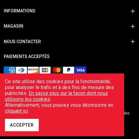
INFORMATIONS
MAGASIN
NOUS CONTACTER
PAIEMENTS ACCEPTÉS
Ce site utilise des cookies pour la fonctionnalité,
pour analyser le trafic et à des fins de mesure des
publicités.
En savoir plus sur la façon dont nous
utilisons les cookies
.
Alternativement, vous pouvez vous désinscrire en
cliquant ici
.
© 2026 Echappements Cobra Sports – Enregistré en France avec numéro
d'entreprise 498478304 et numéro de TVA intracommunautaire
FR86498478304.
ACCEPTER
Shopify e-commerce par
Herd