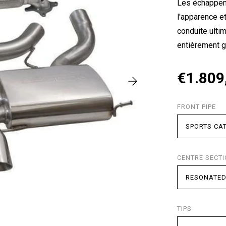
Les échappem
l'apparence et
conduite ult
entièrement g
€1.809
FRONT PIPE
CENTRE SECT
TIPS