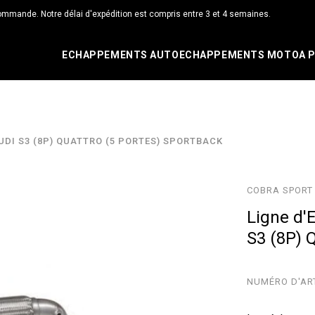
ommande. Notre délai d'expédition est compris entre 3 et 4 semaines.
ECHAPPEMENTS AUTO
ECHAPPEMENTS MOTO
A 
DI S3 (8P) QUATTRO (5 PORTES) SPORTBACK
COBRA SPORT 
Ligne d'
S3 (8P) 
NUMÉRO D'AR